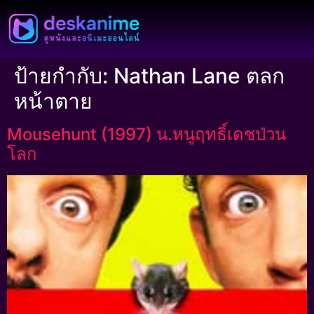
ป้ายกำกับ:
Nathan Lane ตลก
หน้าตาย
Mousehunt (1997) น.หนูฤทธิ์เดชป่วน
โลก