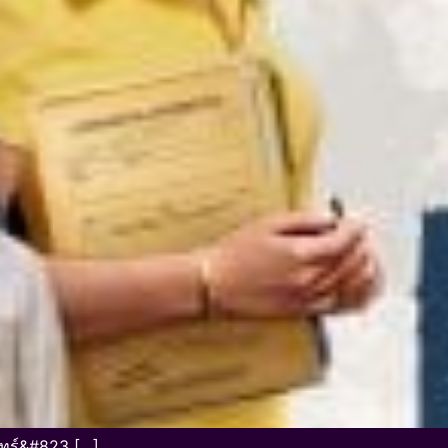
ันทร์&#823 […]