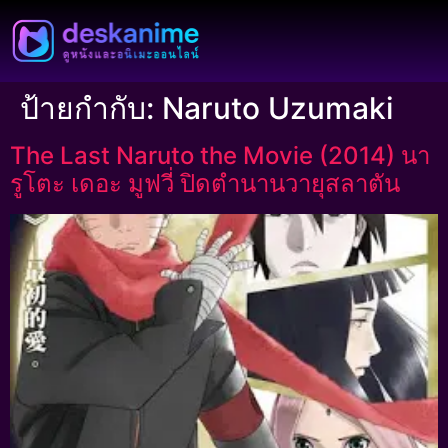
ป้ายกำกับ:
Naruto Uzumaki
The Last Naruto the Movie (2014) นา
รูโตะ เดอะ มูฟวี่ ปิดตำนานวายุสลาตัน