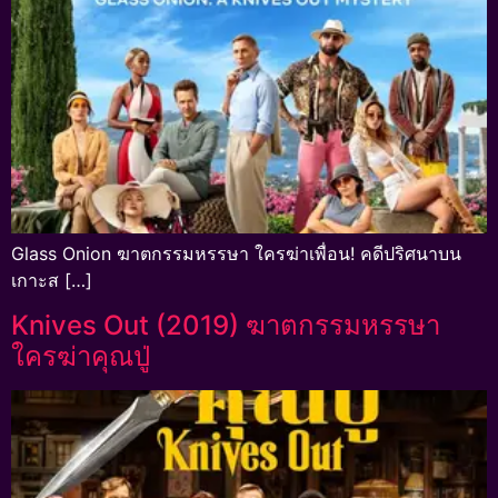
Glass Onion ฆาตกรรมหรรษา ใครฆ่าเพื่อน! คดีปริศนาบน
เกาะส […]
Knives Out (2019) ฆาตกรรมหรรษา
ใครฆ่าคุณปู่