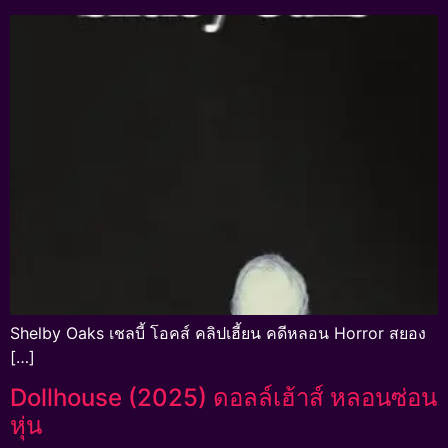
Shelby Oaks เชลบี้ โอคส์ คลิปเฮี้ยน คดีหลอน Horror สยอง
[…]
Dollhouse (2025) ดอลล์เฮ้าส์ หลอนซ่อน
หุ่น