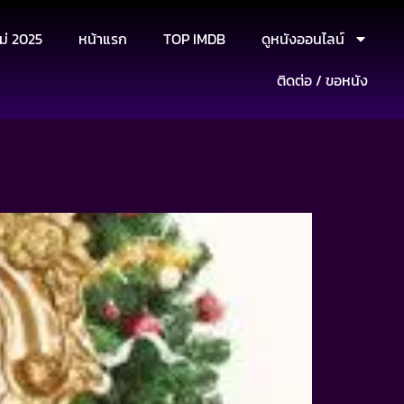
ม่ 2025
หน้าแรก
TOP IMDB
ดูหนังออนไลน์
ติดต่อ / ขอหนัง