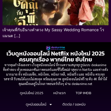
เจ้าคุณพี่กับอีนางคำดวง My Sassy Wedding Romance โร
แมนต […]
เว็บดูหนังออนไลน์ Netflix หนังใหม่ 2025
ครบทุกเรื่อง พากย์ไทย ซับไทย
หากคุณกำลังมองหา เว็บดูหนังออนไลน์ ที่รวมความสนุกทุกรูปแบบ deskanime
คือคำตอบ ด้วยคอลเลกชันภาพยนตร์และซีรีส์ใหม่ล่าสุดจาก Netflix และค่ายดัง
มากมาย ทั้ง หนังเอเชีย, หนังไทย, หนังเกาหลี, หนังฝรั่ง และ หนังจีน ครบทุก
รสชาติ รับชมได้แบบไม่สะดุด พร้อมคุณภาพ ดูหนังออนไลน์ฟรี ระดับ 4K ที่ทำให้
คุณเหมือนอยู่ในโรงภาพยนตร์จริงๆ ผ่าน deskanime.net
ดูหนังใหม่ 2025
หน้าแรก
TOP IMDB
ดูหนังออนไลน์
ติดต่อ / ขอหนัง