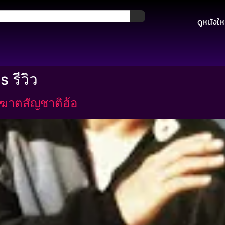
ดูหนังให
 รีวิว
ฆาตสัญชาติฮ้อ