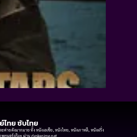
กย์ไทย ซับไทย
ายดังมากมาย ทั้ง หนังเอเชีย, หนังไทย, หนังเกาหลี, หนังฝรั่ง
งภาพยนตร์จริงๆ ผ่าน deskanime.net