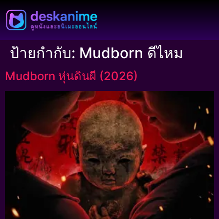
ป้ายกำกับ:
Mudborn ดีไหม
Mudborn หุ่นดินผี (2026)