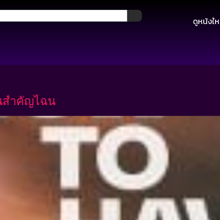
ดูหนังให
้นสำคัญไฉน