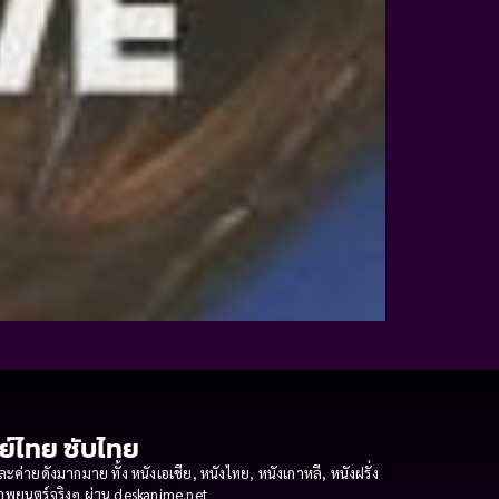
กย์ไทย ซับไทย
ายดังมากมาย ทั้ง หนังเอเชีย, หนังไทย, หนังเกาหลี, หนังฝรั่ง
งภาพยนตร์จริงๆ ผ่าน deskanime.net