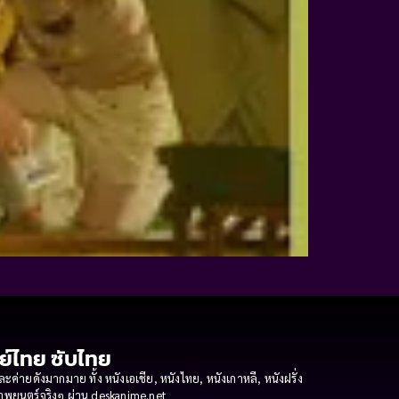
กย์ไทย ซับไทย
ายดังมากมาย ทั้ง หนังเอเชีย, หนังไทย, หนังเกาหลี, หนังฝรั่ง
งภาพยนตร์จริงๆ ผ่าน deskanime.net