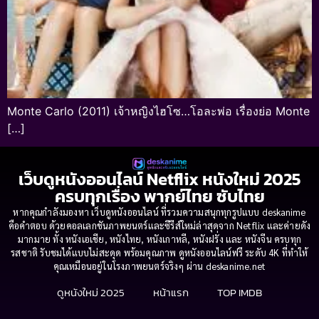
Monte Carlo (2011) เจ้าหญิงไฮโซ…โอละพ่อ เรื่องย่อ Monte
[…]
เว็บดูหนังออนไลน์ Netflix หนังใหม่ 2025
ครบทุกเรื่อง พากย์ไทย ซับไทย
หากคุณกำลังมองหา เว็บดูหนังออนไลน์ ที่รวมความสนุกทุกรูปแบบ deskanime
คือคำตอบ ด้วยคอลเลกชันภาพยนตร์และซีรีส์ใหม่ล่าสุดจาก Netflix และค่ายดัง
มากมาย ทั้ง หนังเอเชีย, หนังไทย, หนังเกาหลี, หนังฝรั่ง และ หนังจีน ครบทุก
รสชาติ รับชมได้แบบไม่สะดุด พร้อมคุณภาพ ดูหนังออนไลน์ฟรี ระดับ 4K ที่ทำให้
คุณเหมือนอยู่ในโรงภาพยนตร์จริงๆ ผ่าน deskanime.net
ดูหนังใหม่ 2025
หน้าแรก
TOP IMDB