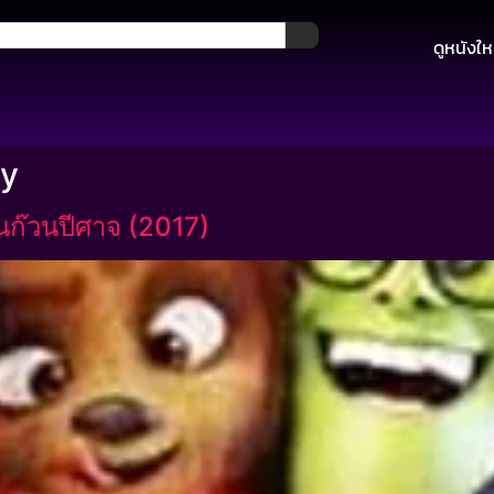
ดูหนังให
ly
นก๊วนปีศาจ (2017)