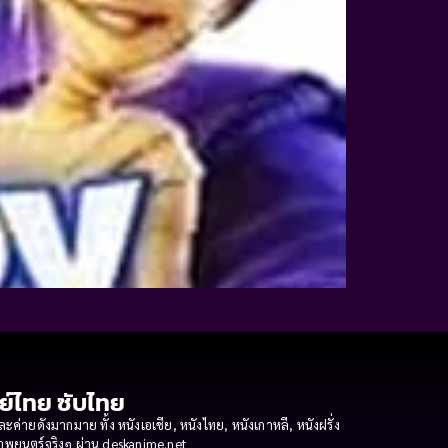
กย์ไทย ซับไทย
ายดังมากมาย ทั้ง หนังเอเชีย, หนังไทย, หนังเกาหลี, หนังฝรั่ง
งภาพยนตร์จริงๆ ผ่าน deskanime.net