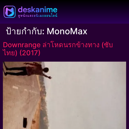
ป้ายกำกับ:
MonoMax
Downrange ล่าโหดนรกข้างทาง (ซับ
ไทย) (2017)