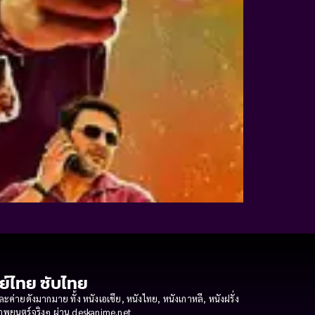
กย์ไทย ซับไทย
ายดังมากมาย ทั้ง หนังเอเชีย, หนังไทย, หนังเกาหลี, หนังฝรั่ง
งภาพยนตร์จริงๆ ผ่าน deskanime.net