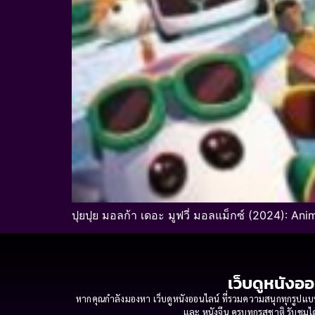
ปุยปุย มอลก้า เดอะ มูฟวี่ มอลแม็กซ์ (2024): Ani
เว็บดูหนังออ
หากคุณกำลังมองหา เว็บดูหนังออนไลน์ ที่รวมความสนุกทุกรูปแบบ
และ หนังจีน ครบทุกรสชาติ รับชมได