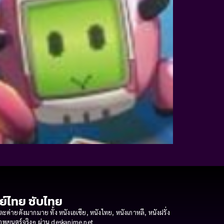
กย์ไทย ซับไทย
ายดังมากมาย ทั้ง หนังเอเชีย, หนังไทย, หนังเกาหลี, หนังฝรั่ง
งภาพยนตร์จริงๆ ผ่าน deskanime.net