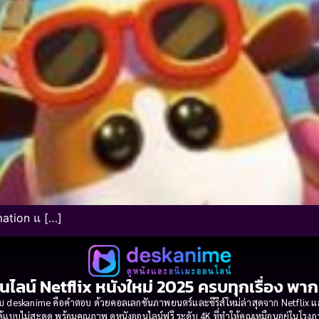
mation แ […]
นไลน์ Netflix หนังใหม่ 2025 ครบทุกเรื่อง พา
 deskanime คือคำตอบ ด้วยคอลเลกชันภาพยนตร์และซีรีส์ใหม่ล่าสุดจาก Netflix และค่
้แบบไม่สะดุด พร้อมคุณภาพ ดูหนังออนไลน์ฟรี ระดับ 4K ที่ทำให้คุณเหมือนอยู่ในโร