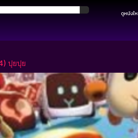
ดูหนังให
) ปุยปุย