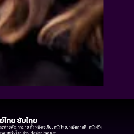
กย์ไทย ซับไทย
ายดังมากมาย ทั้ง หนังเอเชีย, หนังไทย, หนังเกาหลี, หนังฝรั่ง
งภาพยนตร์จริงๆ ผ่าน deskanime.net