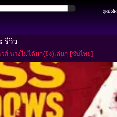
ดูหนังให
รีวิว
์ นางไม่ได้มา(ยิง)เล่นๆ [ซับไทย]