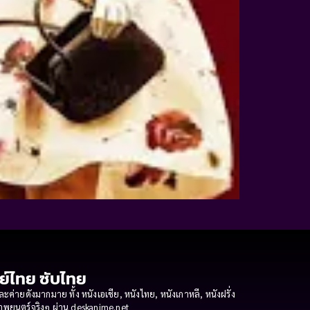
กย์ไทย ซับไทย
ายดังมากมาย ทั้ง หนังเอเชีย, หนังไทย, หนังเกาหลี, หนังฝรั่ง
งภาพยนตร์จริงๆ ผ่าน deskanime.net