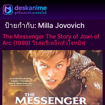
ป้ายกำกับ:
Milla Jovovich
The Messenger The Story of Joan of
Arc (1999) วีรสตรีเหล็กหัวใจทมิฬ