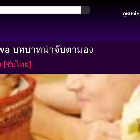
ดูหนังให
awa บทบาทน่าจับตามอง
 [ซับไทย]