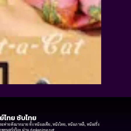
กย์ไทย ซับไทย
ายดังมากมาย ทั้ง หนังเอเชีย, หนังไทย, หนังเกาหลี, หนังฝรั่ง
งภาพยนตร์จริงๆ ผ่าน deskanime.net