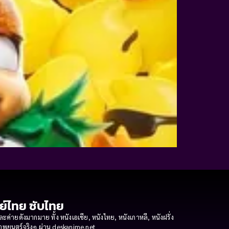
กย์ไทย ซับไทย
ายดังมากมาย ทั้ง หนังเอเชีย, หนังไทย, หนังเกาหลี, หนังฝรั่ง
งภาพยนตร์จริงๆ ผ่าน deskanime.net