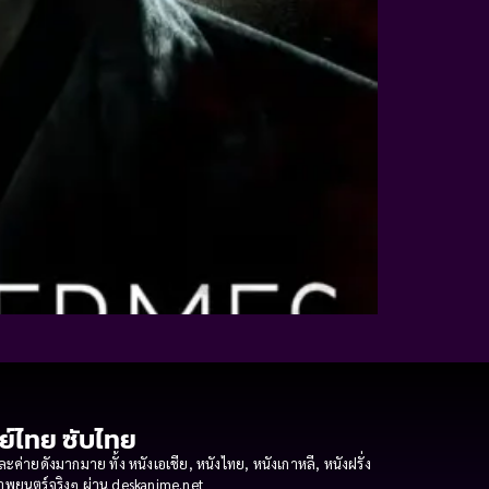
กย์ไทย ซับไทย
ายดังมากมาย ทั้ง หนังเอเชีย, หนังไทย, หนังเกาหลี, หนังฝรั่ง
งภาพยนตร์จริงๆ ผ่าน deskanime.net