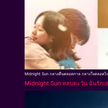
Midnight Sun กลางคืนตลอดกาล กลางใจตลอดไป 
Midnight Sun หลบตะวัน ฉันรักเ