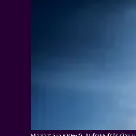
Midnight Sun หลบตะวัน ฉันรักเธอ รักต้องห้าม แ