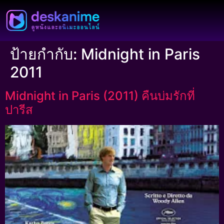
ป้ายกำกับ:
Midnight in Paris
2011
Midnight in Paris (2011) คืนบ่มรักที่
ปารีส