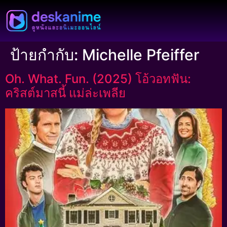
ป้ายกำกับ:
Michelle Pfeiffer
Oh. What. Fun. (2025) โอ้วอทฟัน:
คริสต์มาสนี้ แม่ล่ะเพลีย