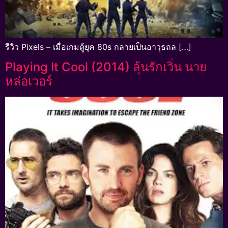
รีวิว Pixels – เมื่อเกมตู้ยุค 80s กลายเป็นอาวุธถล […]
Playing It Cool (2014) ลุ้นรักเวิ่น นาย
หล่อเวอร์