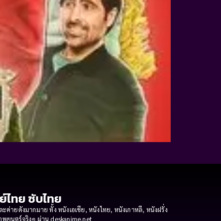
กย์ไทย ซับไทย
ายดังมากมาย ทั้ง หนังเอเชีย, หนังไทย, หนังเกาหลี, หนังฝรั่ง
งภาพยนตร์จริงๆ ผ่าน deskanime.net