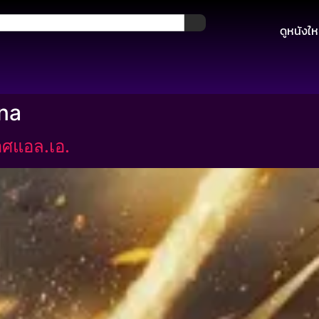
ดูหนังให
rna
ศแอล.เอ.