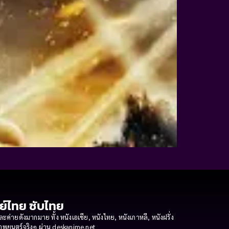
กย์ไทย ซับไทย
ายดังมากมาย ทั้ง หนังเอเชีย, หนังไทย, หนังเกาหลี, หนังฝรั่ง
งภาพยนตร์จริงๆ ผ่าน deskanime.net