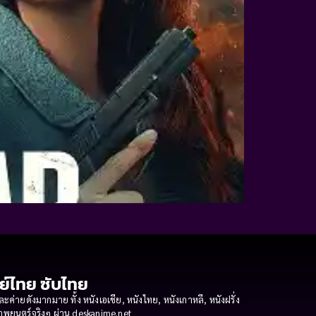
กย์ไทย ซับไทย
ายดังมากมาย ทั้ง หนังเอเชีย, หนังไทย, หนังเกาหลี, หนังฝรั่ง
งภาพยนตร์จริงๆ ผ่าน deskanime.net