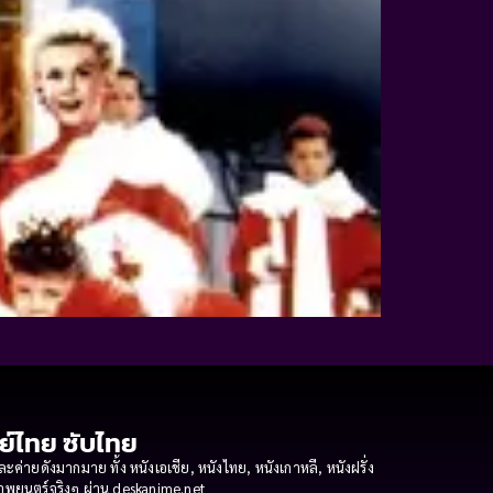
กย์ไทย ซับไทย
ายดังมากมาย ทั้ง หนังเอเชีย, หนังไทย, หนังเกาหลี, หนังฝรั่ง
งภาพยนตร์จริงๆ ผ่าน deskanime.net