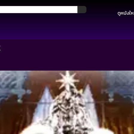
ดูหนังให
z