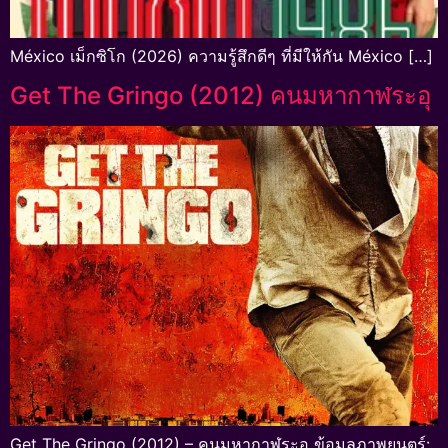
México เม็กซิโก (2026) ความรู้สึกดีๆ ที่มีให้กัน México […]
Get The Gringo (2012) คนมหากาฬระอุ
Get The Gringo (2012) – คนมหากาฬระอุ ข้อมูลภาพยนตร์: