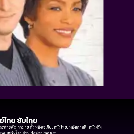
กย์ไทย ซับไทย
ายดังมากมาย ทั้ง หนังเอเชีย, หนังไทย, หนังเกาหลี, หนังฝรั่ง
งภาพยนตร์จริงๆ ผ่าน deskanime.net