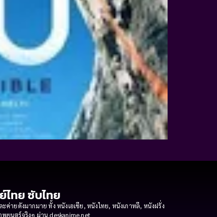
กย์ไทย ซับไทย
ายดังมากมาย ทั้ง หนังเอเชีย, หนังไทย, หนังเกาหลี, หนังฝรั่ง
งภาพยนตร์จริงๆ ผ่าน deskanime.net