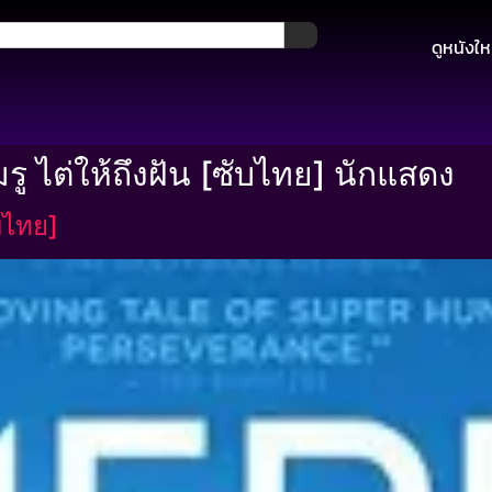
ดูหนังให
ู ไต่ให้ถึงฝัน [ซับไทย] นักแสดง
ับไทย]