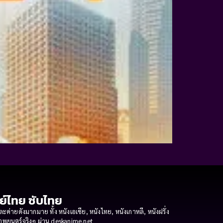
กย์ไทย ซับไทย
ายดังมากมาย ทั้ง หนังเอเชีย, หนังไทย, หนังเกาหลี, หนังฝรั่ง
งภาพยนตร์จริงๆ ผ่าน deskanime.net