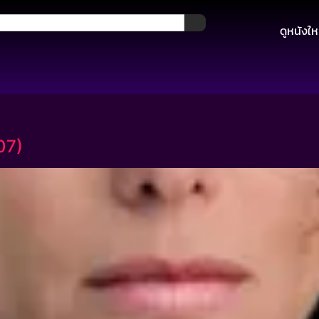
ดูหนังให
007)