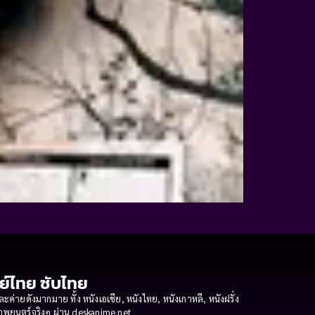
กย์ไทย ซับไทย
ายดังมากมาย ทั้ง หนังเอเชีย, หนังไทย, หนังเกาหลี, หนังฝรั่ง
งภาพยนตร์จริงๆ ผ่าน deskanime.net