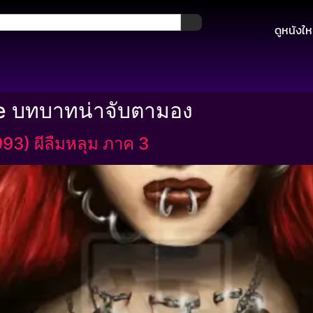
ดูหนังให
e บทบาทน่าจับตามอง
993) ผีลืมหลุม ภาค 3