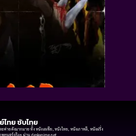
กย์ไทย ซับไทย
ายดังมากมาย ทั้ง หนังเอเชีย, หนังไทย, หนังเกาหลี, หนังฝรั่ง
งภาพยนตร์จริงๆ ผ่าน deskanime.net