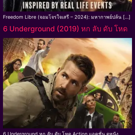
Freedom Libre (จอมโจรใจเสรี – 2024): มหากาพย์ปล้น […]
6 Underground (2019) หก ลับ ดับ โหด
6 Underground หก ลับ ดับ โหด Action แอคชั่น ดูหนัง