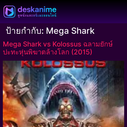
ป้ายกำกับ:
Mega Shark
Mega Shark vs Kolossus ฉลามยักษ์
ปะทะหุ่นพิฆาตล้างโลก (2015)