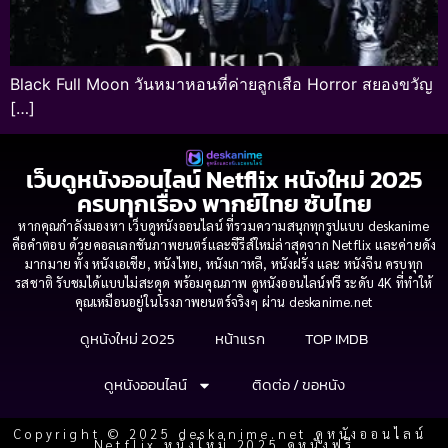
Black Full Moon วันหมาหอนที่ค่ายลูกเสือ Horror สยองขวัญ
[…]
เว็บดูหนังออนไลน์ Netflix หนังใหม่ 2025
ครบทุกเรื่อง พากย์ไทย ซับไทย
หากคุณกำลังมองหา เว็บดูหนังออนไลน์ ที่รวมความสนุกทุกรูปแบบ deskanime
คือคำตอบ ด้วยคอลเลกชันภาพยนตร์และซีรีส์ใหม่ล่าสุดจาก Netflix และค่ายดัง
มากมาย ทั้ง หนังเอเชีย, หนังไทย, หนังเกาหลี, หนังฝรั่ง และ หนังจีน ครบทุก
รสชาติ รับชมได้แบบไม่สะดุด พร้อมคุณภาพ ดูหนังออนไลน์ฟรี ระดับ 4K ที่ทำให้
คุณเหมือนอยู่ในโรงภาพยนตร์จริงๆ ผ่าน deskanime.net
ดูหนังใหม่ 2025
หน้าแรก
TOP IMDB
ดูหนังออนไลน์
ติดต่อ / ขอหนัง
Copyright © 2025 deskanime.net ดูหนังออนไลน์
Netflix หนังใหม่ 2025 ดูหนังฟรี