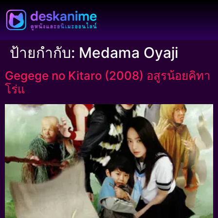
ป้ายกำกับ:
Medama Oyaji
Gegege no Kitaro (2008) อสูรน้อยคิทา
โร่แ