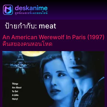
ป้ายกำกับ:
meat
An American Werewolf In Paris (1997)
คืนสยองคนหอนโหด