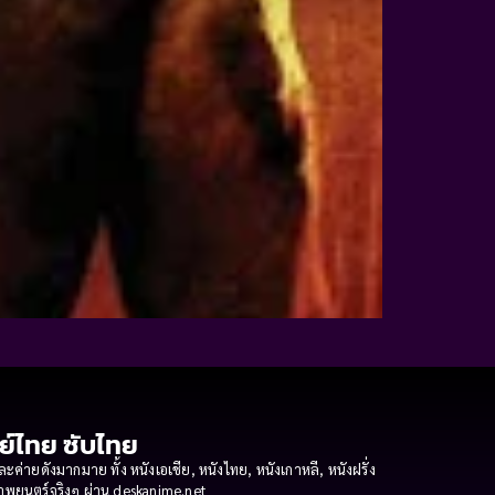
กย์ไทย ซับไทย
ายดังมากมาย ทั้ง หนังเอเชีย, หนังไทย, หนังเกาหลี, หนังฝรั่ง
งภาพยนตร์จริงๆ ผ่าน deskanime.net