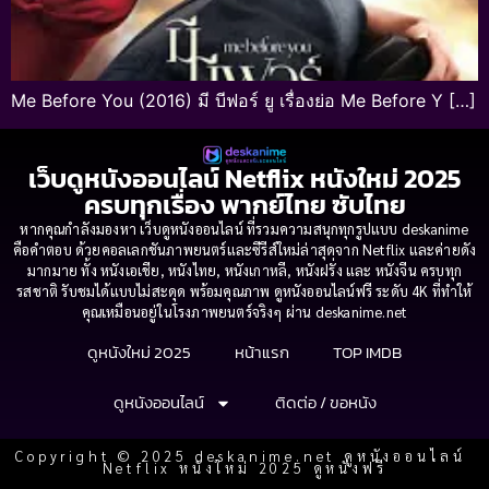
Me Before You (2016) มี บีฟอร์ ยู เรื่องย่อ Me Before Y […]
เว็บดูหนังออนไลน์ Netflix หนังใหม่ 2025
ครบทุกเรื่อง พากย์ไทย ซับไทย
หากคุณกำลังมองหา เว็บดูหนังออนไลน์ ที่รวมความสนุกทุกรูปแบบ deskanime
คือคำตอบ ด้วยคอลเลกชันภาพยนตร์และซีรีส์ใหม่ล่าสุดจาก Netflix และค่ายดัง
มากมาย ทั้ง หนังเอเชีย, หนังไทย, หนังเกาหลี, หนังฝรั่ง และ หนังจีน ครบทุก
รสชาติ รับชมได้แบบไม่สะดุด พร้อมคุณภาพ ดูหนังออนไลน์ฟรี ระดับ 4K ที่ทำให้
คุณเหมือนอยู่ในโรงภาพยนตร์จริงๆ ผ่าน deskanime.net
ดูหนังใหม่ 2025
หน้าแรก
TOP IMDB
ดูหนังออนไลน์
ติดต่อ / ขอหนัง
Copyright © 2025 deskanime.net ดูหนังออนไลน์
Netflix หนังใหม่ 2025 ดูหนังฟรี