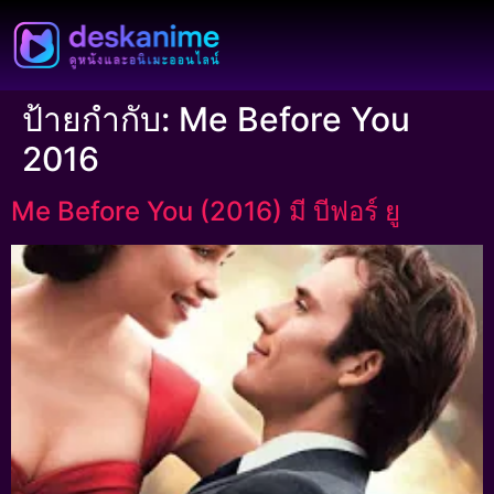
ป้ายกำกับ:
Me Before You
2016
Me Before You (2016) มี บีฟอร์ ยู