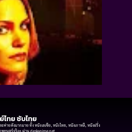
กย์ไทย ซับไทย
ายดังมากมาย ทั้ง หนังเอเชีย, หนังไทย, หนังเกาหลี, หนังฝรั่ง
งภาพยนตร์จริงๆ ผ่าน deskanime.net