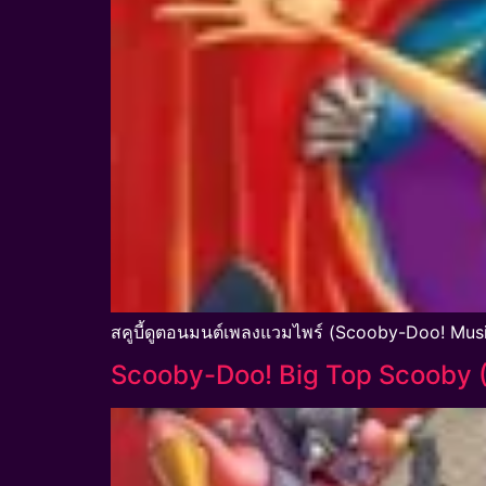
สคูบี้ดูตอนมนต์เพลงแวมไพร์ (Scooby-Doo! Musi
Scooby-Doo! Big Top Scooby (20