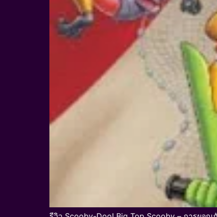
รีวิว Scooby-Doo! Big Top Scooby – การผจญ