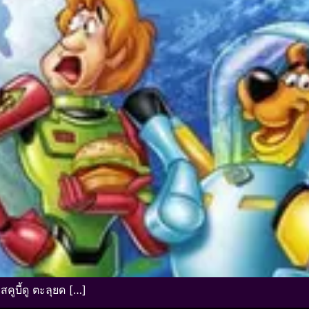
บี้ดู ตะลุยด […]