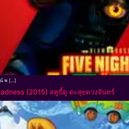
น์ พ […]
ess (2015) สคูบี้ดู ตะลุยดวงจันทร์