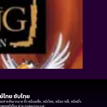
กย์ไทย ซับไทย
ายดังมากมาย ทั้ง หนังเอเชีย, หนังไทย, หนังเกาหลี, หนังฝรั่ง
งภาพยนตร์จริงๆ ผ่าน deskanime.net