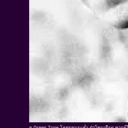
ดู Green Zone โคตรคนระห่ำ ฝ่าโซนเดือด พากย์