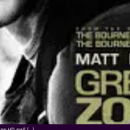
ไทย HD ดูหนั […]