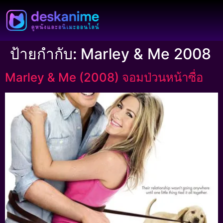
ป้ายกำกับ:
Marley & Me 2008
Marley & Me (2008) จอมป่วนหน้าซื่อ