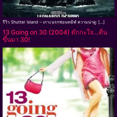
รีวิว Shutter Island – เกาะนรกซ่อนทมิฬ ความน่าดู: […]
13 Going on 30 (2004) ต๊กกะใจ…ตื่น
ขึ้นมา 30!