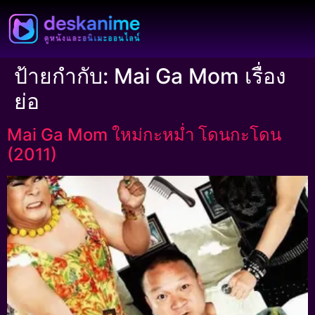
ป้ายกำกับ:
Mai Ga Mom เรื่อง
ย่อ
Mai Ga Mom ใหม่กะหม่ำ โดนกะโดน
(2011)