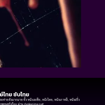
กย์ไทย ซับไทย
ายดังมากมาย ทั้ง หนังเอเชีย, หนังไทย, หนังเกาหลี, หนังฝรั่ง
งภาพยนตร์จริงๆ ผ่าน deskanime.net